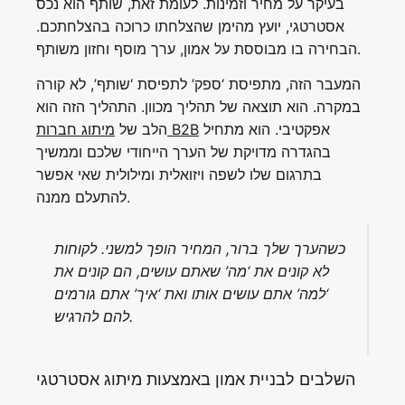
בעיקר על מחיר וזמינות. לעומת זאת, שותף הוא נכס
אסטרטגי, יועץ מהימן שהצלחתו כרוכה בהצלחתכם.
הבחירה בו מבוססת על אמון, ערך מוסף וחזון משותף.
המעבר הזה, מתפיסת ‘ספק’ לתפיסת ‘שותף’, לא קורה
במקרה. הוא תוצאה של תהליך מכוון. התהליך הזה הוא
אפקטיבי. הוא מתחיל
מיתוג חברות B2B
הלב של
בהגדרה מדויקת של הערך הייחודי שלכם וממשיך
בתרגום שלו לשפה ויזואלית ומילולית שאי אפשר
להתעלם ממנה.
כשהערך שלך ברור, המחיר הופך למשני. לקוחות
לא קונים את ‘מה’ שאתם עושים, הם קונים את
‘למה’ אתם עושים אותו ואת ‘איך’ אתם גורמים
להם להרגיש.
השלבים לבניית אמון באמצעות מיתוג אסטרטגי