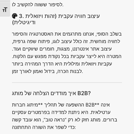
לסיפור ששווה להקשיב לו.
Toggle Font size
3. עיצוב חוויה עקבית (זהות ויזואלית
ודיגיטלית)
בשלב הסופי, אנחנו מתרגמים את האסטרטגיה והסיפור
לחוויה מוחשית. זה כולל עיצוב לוגו, פיתוח שפה גרפית,
עיצוב אתר אינטרנט, מצגות, חומרים שיווקיים ועוד.
המטרה היא לייצר עקביות בכל נקודת מפגש עם הלקוח.
עקביות ויזואלית ומילולית היא הדרך המהירה ביותר
לבנות הכרה, בידול ואמון לאורך זמן.
איך מודדים הצלחה של מותג B2B?
ההשפעה של תהליך **מיתוג חברות B2B** אינה
ערטילאית. היא ניתנת למדידה בפרמטרים עסקיים
ברורים. מותג חזק לא רק “נראה טוב”, הוא עובד קשה
כדי לשפר את השורה התחתונה: