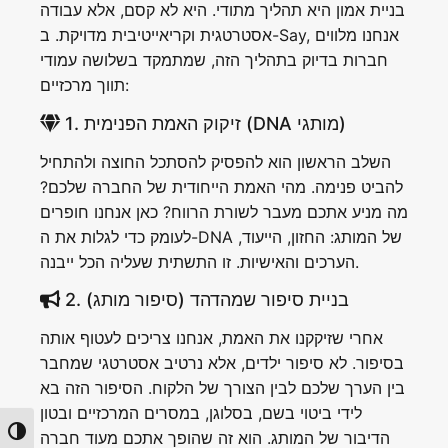
בניית אמון היא תהליך מתודי. היא לא קסם, אלא עבודה
אסטרטגית וקריאייטיבית מדויקת. ב-Say, אנחנו מלווים
חברות בדיוק בתהליך הזה, שמתמקד בשלושה עמודי
תווך מרכזיים:
1. זיקוק האמת הפנימית (DNA מותגי)
השלב הראשון הוא להפסיק להסתכל החוצה ולהתחיל
להביט פנימה. מהי האמת הייחודית של החברה שלכם?
מה מניע אתכם מעבר לשורת הרווח? כאן אנחנו חופרים
לעומק כדי לגלות את ה-DNA של המותג: החזון, הייעוד,
הערכים והאישיות. זו התשתית שעליה הכל ייבנה.
2. בניית סיפור שמהדהד (סיפור מותג)
אחרי שזיקקנו את האמת, אנחנו צריכים לעטוף אותה
בסיפור. לא סיפור ילדים, אלא נרטיב אסטרטגי שמחבר
בין הערך שלכם לבין הצורך של הלקוח. הסיפור הזה בא
לידי ביטוי בשם, בסלוגן, במסרים המרכזיים ובטון
Toggle High Contrast
הדיבור של המותג. הוא זה שהופך אתכם מעוד חברה