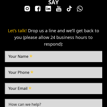
SAY
Let’s talk!
Drop us a line and we’ll get back to
you (please allow 24 business hours to
respond):
Your Name
Your Phone
Your Email