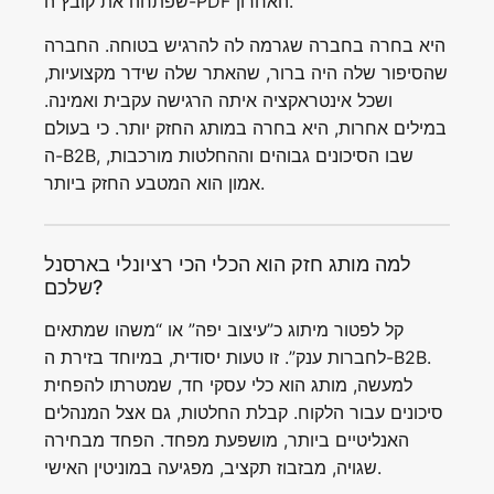
שפתחה את קובץ ה-PDF האחרון.
היא בחרה בחברה שגרמה לה להרגיש בטוחה. החברה
שהסיפור שלה היה ברור, שהאתר שלה שידר מקצועיות,
ושכל אינטראקציה איתה הרגישה עקבית ואמינה.
במילים אחרות, היא בחרה במותג החזק יותר. כי בעולם
ה-B2B, שבו הסיכונים גבוהים וההחלטות מורכבות,
אמון הוא המטבע החזק ביותר.
למה מותג חזק הוא הכלי הכי רציונלי בארסנל
שלכם?
קל לפטור מיתוג כ”עיצוב יפה” או “משהו שמתאים
לחברות ענק”. זו טעות יסודית, במיוחד בזירת ה-B2B.
למעשה, מותג הוא כלי עסקי חד, שמטרתו להפחית
סיכונים עבור הלקוח. קבלת החלטות, גם אצל המנהלים
האנליטיים ביותר, מושפעת מפחד. הפחד מבחירה
שגויה, מבזבוז תקציב, מפגיעה במוניטין האישי.