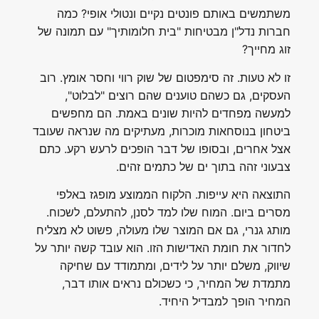
משתמשים באותם פונטים נקיים ונטולי אופי? כמה
חברות נדל"ן מבטיחות "בית חלומותיך" עם תמונה של
זוג מחייך?
זו לא טעות. זה סימפטום של שוק רווי וחסר אומץ. רוב
העסקים, גם כשהם טוענים שהם רוצים "לבלוט",
למעשה מפחדים להיות שונים באמת. הם מחפשים
ביטחון בנוסחאות מוכרות, מעתיקים מה שנראה שעובד
אצל אחרים, ובסופו של דבר הופכים לרעש רקע. כתם
צבעוני זהה בתוך ים של כתמים זהים.
התוצאה היא עייפות. הלקוח הממוצע מופגז באלפי
מסרים ביום. המוח שלו למד לסנן, להתעלם, לשכוח.
מותג גנרי, גם אם המוצר שלו מעולה, פשוט לא מצליח
לחדור את חומת האדישות הזו. הוא עובד קשה יותר על
שיווק, משלם יותר על לידים, ומתמודד עם שחיקה
מתמדת של המחיר, כי כשכולם נראים אותו דבר,
המחיר הופך למבדיל היחיד.