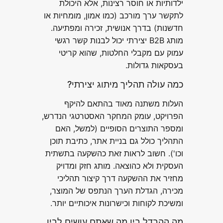
ילדותיות או חוסר רצינות, אלא היכולת
לתקשר ערך מורכב (כמו אמון, מומחיות או
חדשנות) בדרך אנושית, זכירה ומפתיעה.
מותג B2B יצירתי יכול לבנות קשר רגשי
עמוק עם מקבלי החלטות, שהוא קריטי
בעסקאות גדולות.
כמה עולה תהליך מיתוג יצירתי?
העלות משתנה מאוד בהתאם להיקף
הפרויקט, עומק המחקר האסטרטגי הנדרש,
ומספר התוצרים הסופיים (למשל, האם
התהליך כולל גם בניית אתר, כתיבת תוכן
וכו'). חשוב לראות זאת כהשקעה בתשתית
העסקית ולא כהוצאה. מותג חזק ומדויק
מחזיר את ההשקעה דרך קיצור תהליכי
מכירה, הגדלת הערך הנתפס של המוצר,
ומשיכת לקוחות וכישרונות איכותיים יותר.
מה ההבדל בין מה שאתם עושים לבין