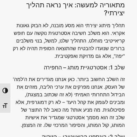
מתאוריה למעשה: איך נראה תהליך
יצירתי?
תהליך מיתוג יצירתי הוא מסע מובנה, לא הבזק גאונות
אקראי. הוא משלב חשיבה אסטרטגית נוקשה עם חופש
קריאייטיבי מוחלט. התהליך שלנו, למשל, בנוי משלבים
ברורים שנועדו להבטיח שהתוצאה הסופית תהיה לא רק
"יפה", אלא גם מדויקת ואפקטיבית.
שלב 1: אסטרטגיית מותג – החפירה
זה השלב החשוב ביותר. כאן אנחנו מגדירים את ה'למה'
של העסק. אנחנו מפרקים את ערכי הליבה, מזהים את
הפעל/
הבידול התחרותי האמיתי (לא זה שכתוב במצגת),
ומבינים לעומק את קהל היעד – לא רק דמוגרפית, אלא
מתג ג
פסיכולוגית. מה מניע אותו? מה כואב לו? התוצר של
שלב זה הוא מסמך אסטרטגי שמגדיר את אישיות
המותג, קול המותג, והסיפור המרכזי שלו. זה המצפן.
שלב 2: קונספט קריאייטיבי – הזיקוק