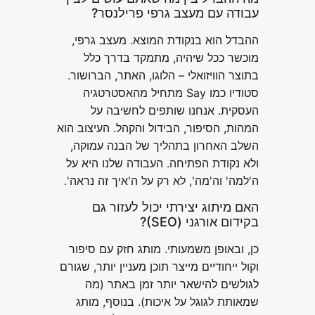
עבודה עם מעצב גרפי פרילנסר?
ההבדל הוא בנקודת המוצא. מעצב גרפי,
מוכשר ככל שיהיה, מתמקד בדרך כלל
בתוצר הוויזואלי – הלוגו, האתר, הברושור.
סטודיו כמו Say מתחיל מהאסטרטגיה
העסקית. אנחנו שותפים לחשיבה על
המהות, הסיפור, הבידול והקהל. העיצוב הוא
השלב האחרון בתהליך של הבנה עמוקה,
ולא נקודת הפתיחה. העבודה שלנו היא על
ה'למה' וה'מה', לא רק על ה'איך זה נראה'.
האם מיתוג יצירתי יכול לעזור גם
בקידום אורגני (SEO)?
כן, ובאופן משמעותי. מותג חזק עם סיפור
וקול ייחודיים מייצר תוכן מעניין יותר, שגורם
לגולשים להישאר יותר זמן באתר (מה
שמאותת לגוגל על איכות). בנוסף, מותג