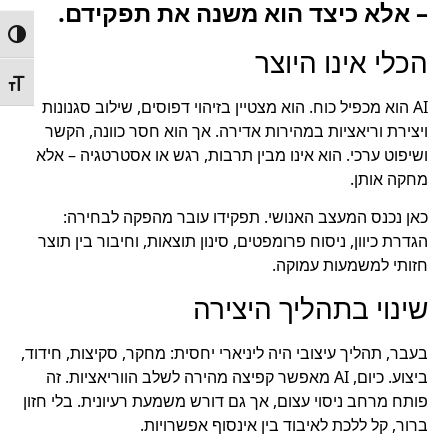
– אלא כיצד הוא משנה את תפקידם.
הפעל/
הכלי אינו היוצר
מתג ג
AI הוא מכפיל כוח. הוא מצטיין בזיהוי דפוסים, שילוב סגנונות
ויצירת וריאציות במהירות אדירה. אך הוא חסר כוונה, הקשר
ושיפוט ערכי. הוא אינו מבין תרבות, רגש או אסטרטגיה – אלא
מחקה אותן.
כאן נכנס המעצב האנושי. תפקידו עובר מהפקה לבחירה:
הגדרת כיוון, ניסוח פרומפטים, סינון תוצאות, וחיבור בין תוצר
חזותי למשמעות עמוקה.
שינוי בתהליך היצירה
בעבר, תהליך עיצובי היה ליניארי יחסית: מחקר, סקיצות, חידוד,
ביצוע. כיום, AI מאפשר קפיצה מהירה לשלב הווריאציות. זה
פותח מרחב ניסוי עצום, אך גם דורש משמעת רעיונית. בלי חזון
ברור, קל ללכת לאיבוד בין אינסוף אפשרויות.