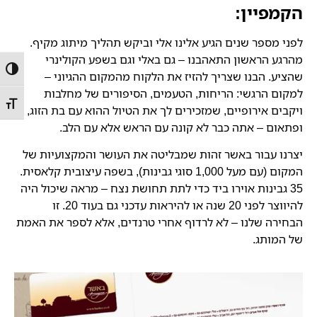
הקמפיין:
לפני מספר שנים הגיע אלינו אלי וביקש תהליך מיתוג מקיף.
מהרגע הראשון התאהבנו – גם באלי וגם בשפע הקולינרי
הפעל/
שהציע. הבנו שצריך להזיז את הלקוח מהמקום ההגיוני –
למקום הרגשי: הריחות, הטעמים, הסיפורים של מחלבות
מתג ג
ויקבים אירופיים, שמזכירים לך את הטיול ההוא עם בת הזוג,
ופתאום – אתה כבר לא קונה עם הראש אלא עם הלב.
יצרנו עבור באשר זהות שמבליטה את העושר והמקצועיות של
המקום (עם מעל 1,000 סוגי גבינות), בשפה עיצובית קלאסית.
35 גבינות אוירו ביד כדי לתת תחושת נצח – מראה שיכול היה
להיווצר לפני 20 שנה או להיראות עדכני גם בעוד 20. זו
הבחירה שלנו – לא לרדוף אחרי טרנדים, אלא לספר את האמת
של המותג.