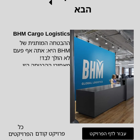
הבא
BHM Cargo Logistics
ההבטחה המותגית של
BHM היא: אתה אף פעם
לא הולך לבד!
מאחורי ההבטחה הזו
עומדת הידיעה ש-BHM
מתמחה במציאת פתרונות
אמינים ובטוחים לכל
שרשרת הלוגיסטיקה – מכל
מקום ולכל מקום בעולם. זה
מה שהיא עושה.
כל
פרויקט קודם
הפרויקטים
עבור לדף הפרויקט