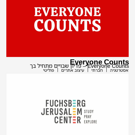
Everyone Counts
Everyone Counts – פדיון שבויים מתחיל בך
אסטרטגיה
חברתי
עיצוב אתרים
פוליטי