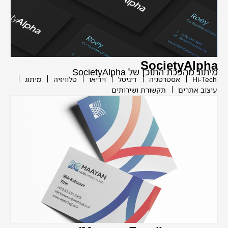
SocietyAlpha
מיתוג מהפכת התוכן של SocietyAlpha
Hi-Tech
אסטרטגיה
דיגיטל
וידיאו
טלוויזיה
מיתוג
עיצוב אתרים
תקשורת ושירותים