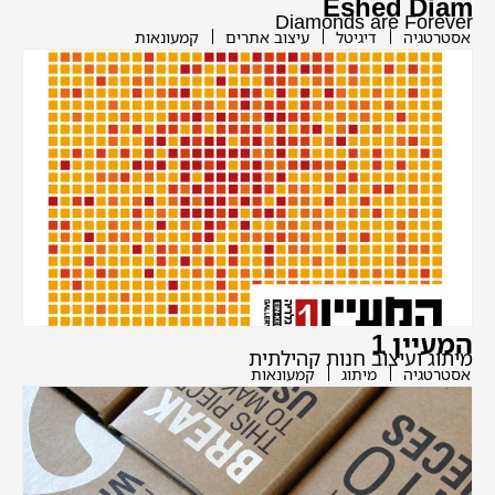
Eshed Diam
Diamonds are Forever
אסטרטגיה
דיגיטל
עיצוב אתרים
קמעונאות
המעיין 1
מיתוג ועיצוב חנות קהילתית
אסטרטגיה
מיתוג
קמעונאות