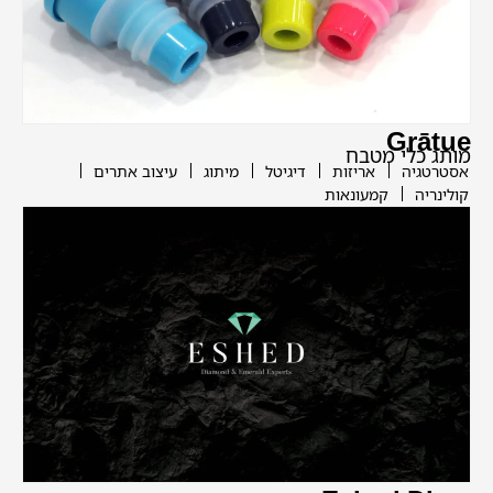
Grātue
מותג כלי מטבח
אסטרטגיה
אריזות
דיגיטל
מיתוג
עיצוב אתרים
קולינריה
קמעונאות