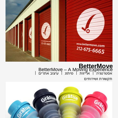
BetterMove
BetterMove – A Moving Experience
אסטרטגיה
אריזות
מיתוג
עיצוב אתרים
תקשורת ושירותים