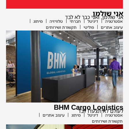
אני שולמן
אני שולמן. ואני כבר לא לבד
אסטרטגיה
דיגיטל
חברתי
טלוויזיה
מיתוג
עיצוב אתרים
פוליטי
תקשורת ושירותים
BHM Cargo Logistics
לעולם לא תצעדו לבד
אסטרטגיה
דיגיטל
מיתוג
עיצוב אתרים
תקשורת ושירותים