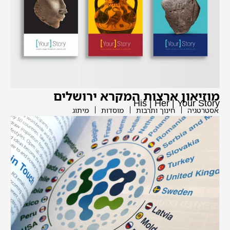
מוזיאון ארצות המקרא ירושלים
His | Her | Your Story
אסטרטגיה
חינוך ותרבות
מוסדות
מיתוג